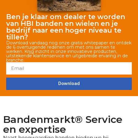
Ben je klaar om dealer te worden
van HBI banden en wielen en je
bedrijf naar een hoger niveau te
tillen?
Download vandaag nog onze gratis whitepaper en ontdek
de 6 overtuigende redenen om met ons samen te
werken. Krijg inzicht in onze innovatieve producten,
uitstekende klantenservice en uitgebreide ervaring in de
branche.
Download
Bandenmarkt® Service
en expertise
Naast hoogwaardige banden bieden we bij