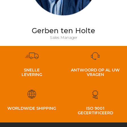
Gerben ten Holte
Sales Manager
SNELLE
ANTWOORD OP AL UW
LEVERING
VRAGEN
WORLDWIDE SHIPPING
ISO 9001
GECERTIFICEERD